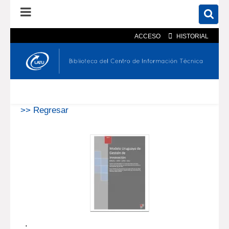
ACCESO
HISTORIAL
En el catálogo
En el sitio
Búsqueda avanzada
>> Regresar
.