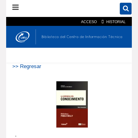
ACCESO
HISTORIAL
En el catálogo
En el sitio
Búsqueda avanzada
>> Regresar
.