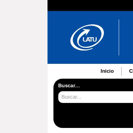
Inicio
C
Buscar...