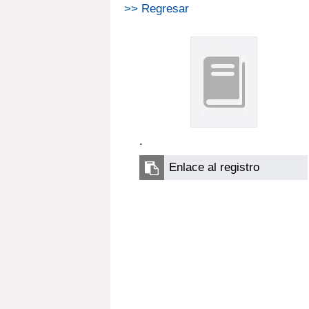
>> Regresar
.
Enlace al registro