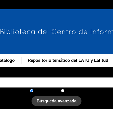
atálogo
Repositorio temático del LATU y Latitud
En el catálogo
En el sitio
Búsqueda avanzada