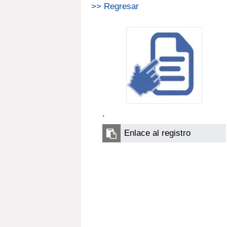
>> Regresar
.
Enlace al registro