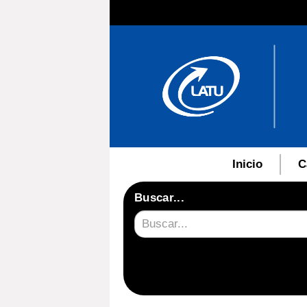
Inicio
C
Buscar...