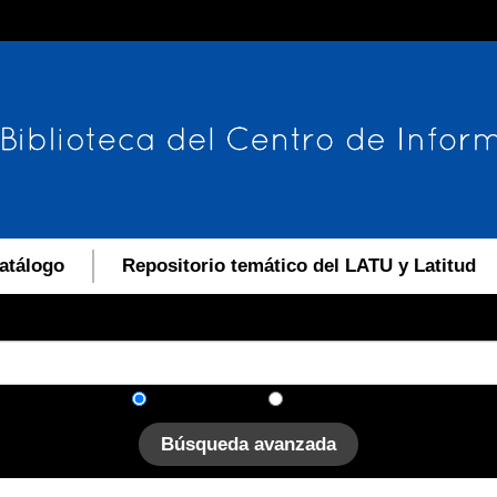
atálogo
Repositorio temático del LATU y Latitud
En el catálogo
En el sitio
Búsqueda avanzada