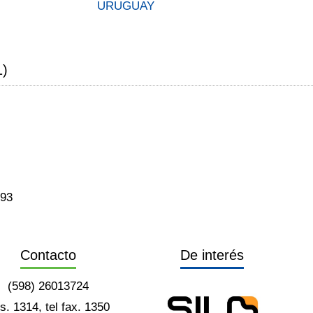
URUGUAY
1)
793
Contacto
De interés
(598) 26013724
ts. 1314, tel fax. 1350