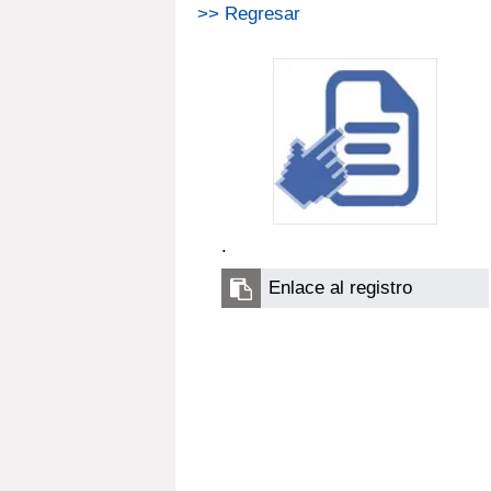
>> Regresar
.
Enlace al registro