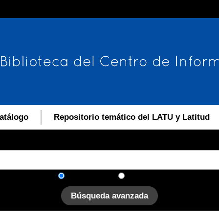
atálogo
Repositorio temático del LATU y Latitud
En el catálogo
En el sitio
Búsqueda avanzada