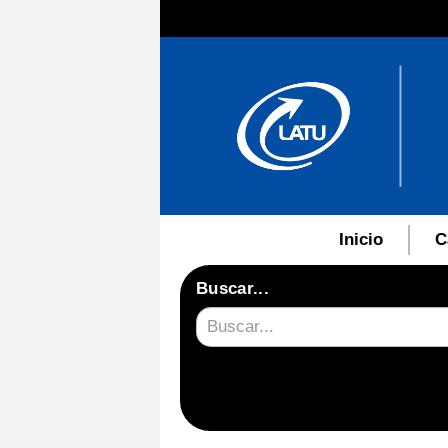
Inicio
C
Buscar...