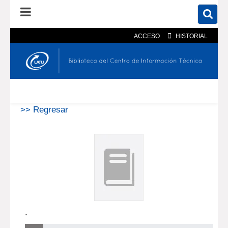
ACCESO
HISTORIAL
En el catálogo
En el sitio
Búsqueda avanzada
>> Regresar
.