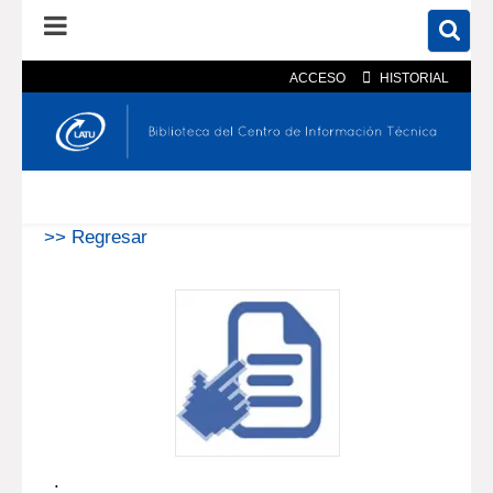
ACCESO
HISTORIAL
En el catálogo
En el sitio
Búsqueda avanzada
>> Regresar
.