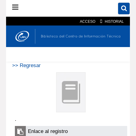
ACCESO
HISTORIAL
En el catálogo
En el sitio
Búsqueda avanzada
>> Regresar
.
Enlace al registro