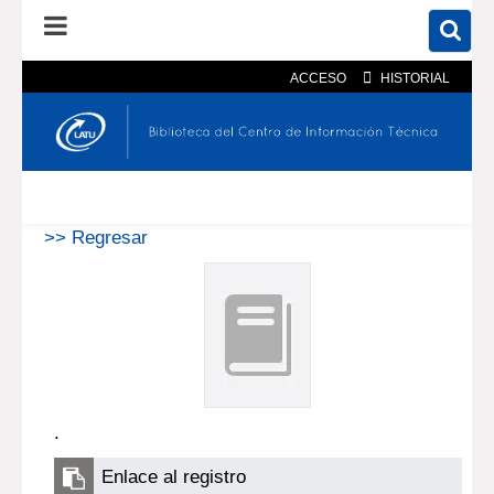
ACCESO
HISTORIAL
En el catálogo
En el sitio
Búsqueda avanzada
>> Regresar
.
Enlace al registro