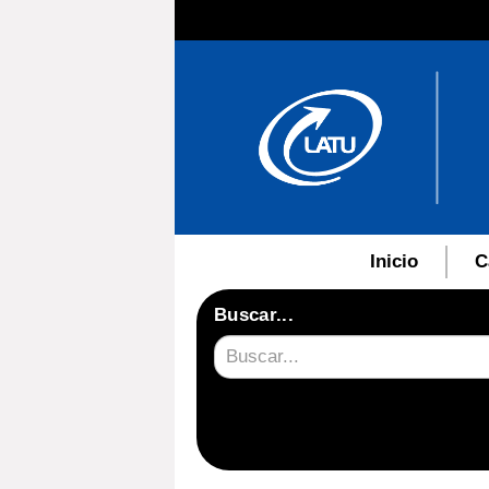
Inicio
C
Buscar...