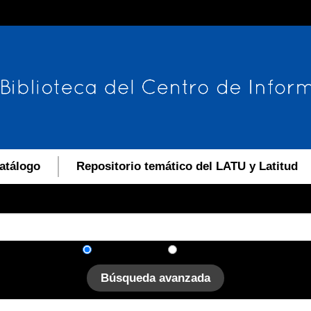
atálogo
Repositorio temático del LATU y Latitud
En el catálogo
En el sitio
Búsqueda avanzada