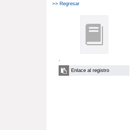
>> Regresar
.
Enlace al registro