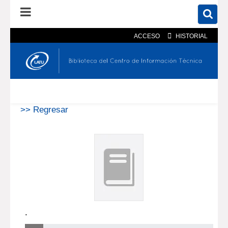
ACCESO
HISTORIAL
En el catálogo
En el sitio
Búsqueda avanzada
>> Regresar
.