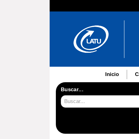
Inicio
C
Buscar...