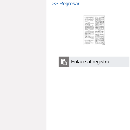
>> Regresar
.
Enlace al registro