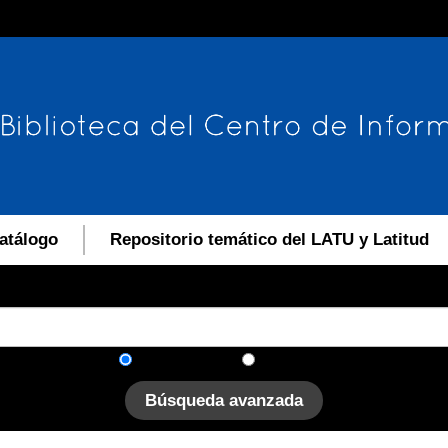
atálogo
Repositorio temático del LATU y Latitud
En el catálogo
En el sitio
Búsqueda avanzada