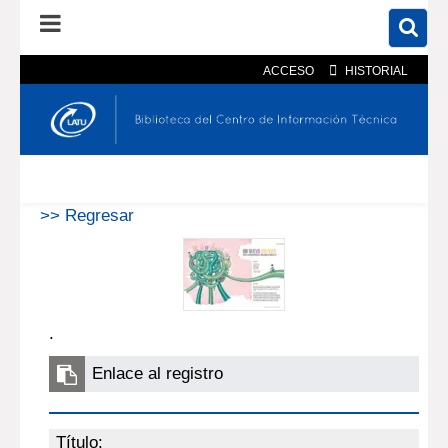
ACCESO
HISTORIAL
En el catálogo
En el sitio
Búsqueda avanzada
>> Regresar
.
Enlace al registro
Título: