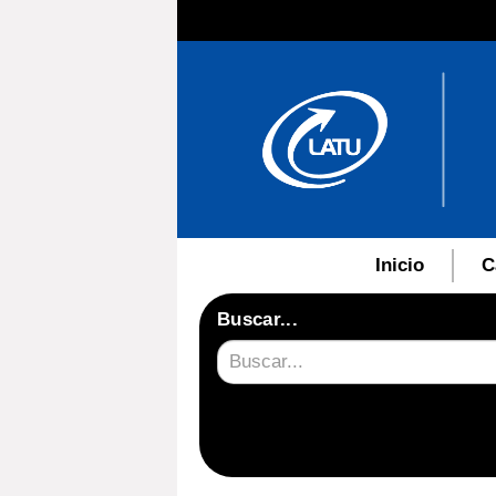
Inicio
C
Buscar...