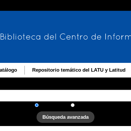
atálogo
Repositorio temático del LATU y Latitud
En el catálogo
En el sitio
Búsqueda avanzada