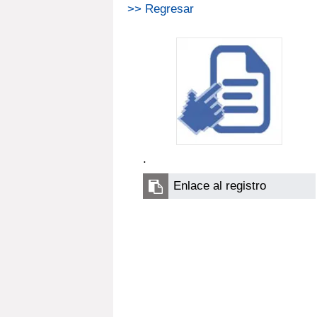
>> Regresar
.
Enlace al registro