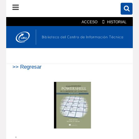
ACCESO
HISTORIAL
En el catálogo
En el sitio
Búsqueda avanzada
>> Regresar
.