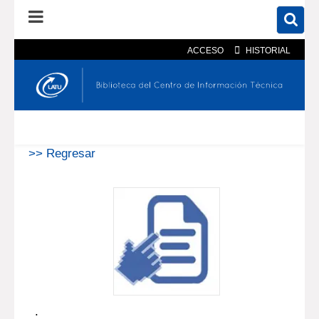
ACCESO
HISTORIAL
En el catálogo
En el sitio
Búsqueda avanzada
>> Regresar
.