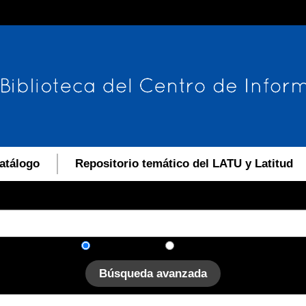
atálogo
Repositorio temático del LATU y Latitud
En el catálogo
En el sitio
Búsqueda avanzada