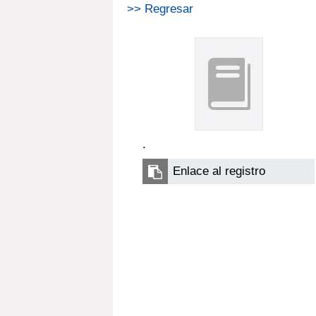
>> Regresar
.
Enlace al registro