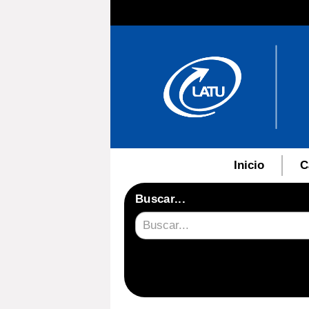
Inicio
C
Buscar...