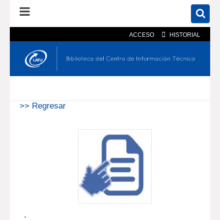
ACCESO
HISTORIAL
En el catálogo
En el sitio
Búsqueda avanzada
>> Regresar
.