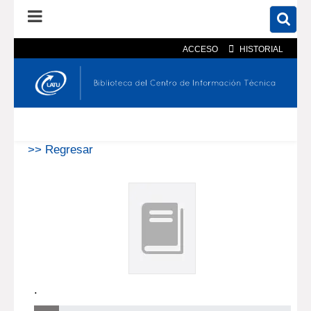
ACCESO
HISTORIAL
En el catálogo
En el sitio
Búsqueda avanzada
>> Regresar
.