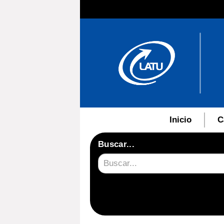
Inicio
C
Buscar...