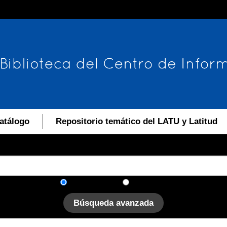
atálogo
Repositorio temático del LATU y Latitud
En el catálogo
En el sitio
Búsqueda avanzada