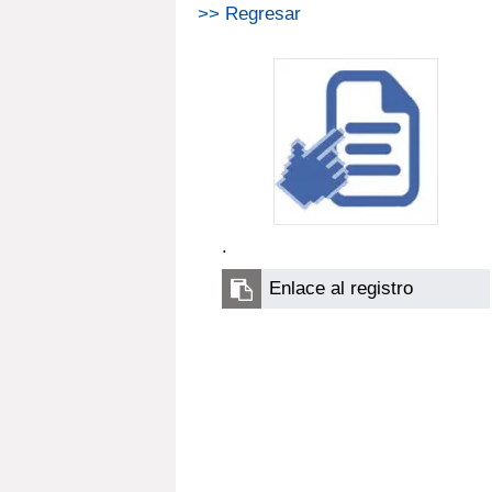
>> Regresar
.
Enlace al registro