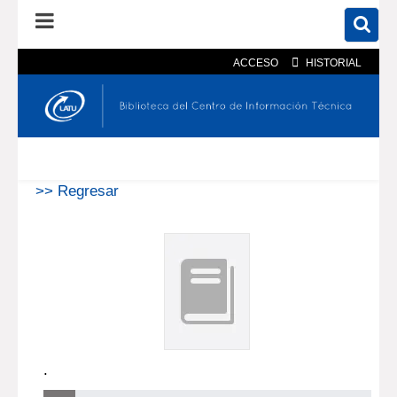
ACCESO
HISTORIAL
En el catálogo
En el sitio
Búsqueda avanzada
>> Regresar
.