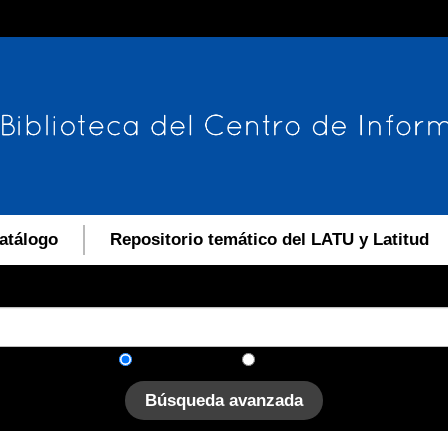
atálogo
Repositorio temático del LATU y Latitud
En el catálogo
En el sitio
Búsqueda avanzada