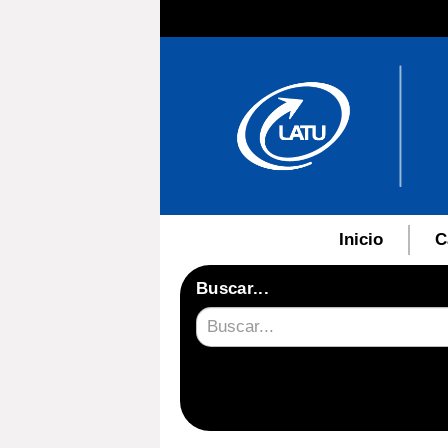
Inicio
C
Buscar...