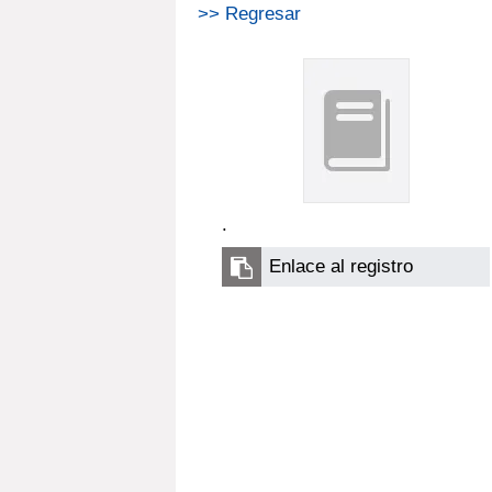
>> Regresar
.
Enlace al registro