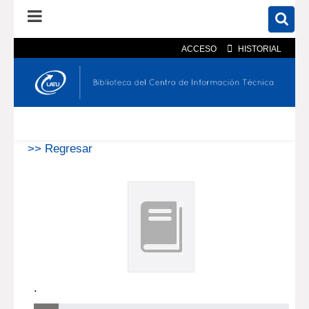
ACCESO
HISTORIAL
En el catálogo
En el sitio
Búsqueda avanzada
>> Regresar
.