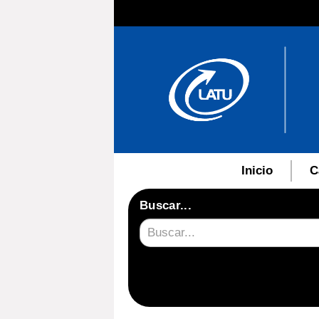
Inicio
C
Buscar...