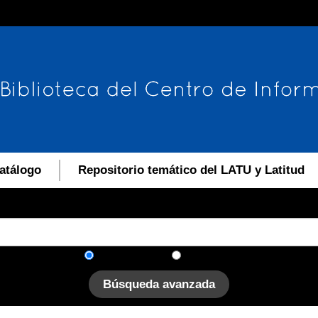
atálogo
Repositorio temático del LATU y Latitud
En el catálogo
En el sitio
Búsqueda avanzada