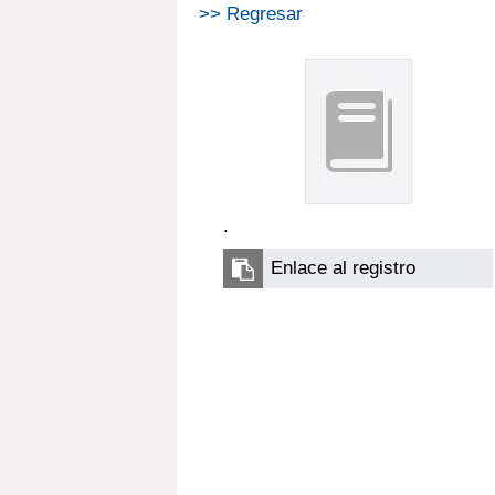
>> Regresar
.
Enlace al registro