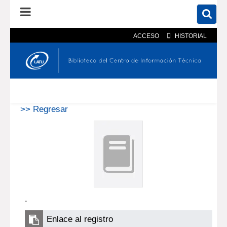
ACCESO
HISTORIAL
En el catálogo
En el sitio
Búsqueda avanzada
>> Regresar
.
Enlace al registro