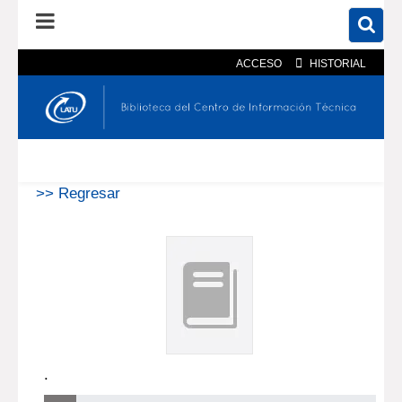
ACCESO
HISTORIAL
En el catálogo
En el sitio
Búsqueda avanzada
>> Regresar
.