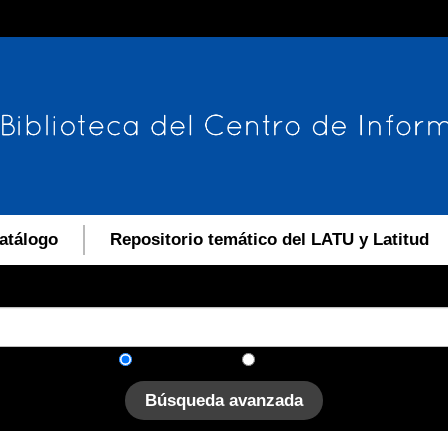
atálogo
Repositorio temático del LATU y Latitud
En el catálogo
En el sitio
Búsqueda avanzada