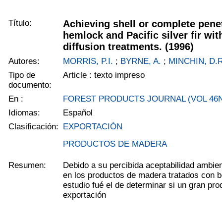
Título:
Achieving shell or complete pene
hemlock and Pacific silver fir wit
diffusion treatments. (1996)
Autores:
MORRIS, P.I.
;
BYRNE, A.
;
MINCHIN, D.R
Tipo de
Article : texto impreso
documento:
En :
FOREST PRODUCTS JOURNAL (VOL 46NR
Idiomas:
Español
Clasificación:
EXPORTACIÓN
PRODUCTOS DE MADERA
Resumen:
Debido a su percibida aceptabilidad ambien
en los productos de madera tratados con bo
estudio fué el de determinar si un gran pr
exportación