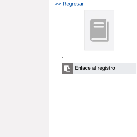
>> Regresar
.
Enlace al registro