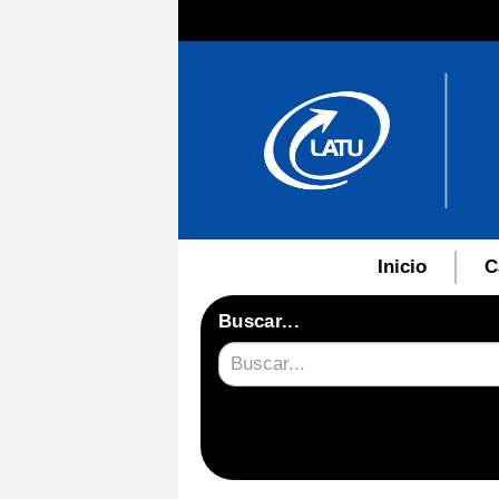
Inicio
C
Buscar...