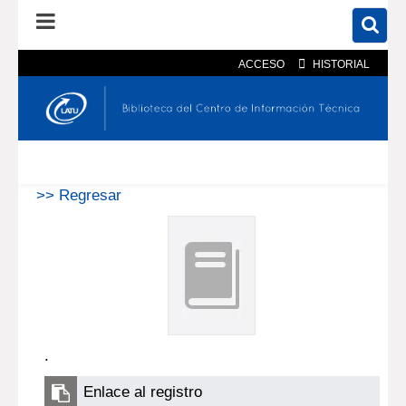
ACCESO
HISTORIAL
En el catálogo
En el sitio
Búsqueda avanzada
>> Regresar
.
Enlace al registro