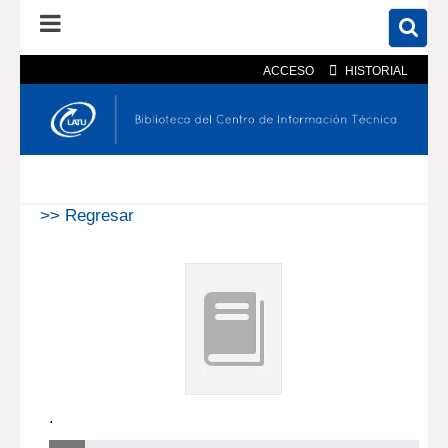
ACCESO
HISTORIAL
En el catálogo
En el sitio
Búsqueda avanzada
>> Regresar
.