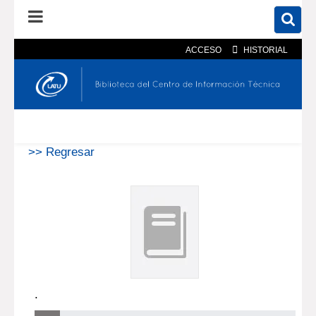
ACCESO
HISTORIAL
En el catálogo
En el sitio
Búsqueda avanzada
>> Regresar
.