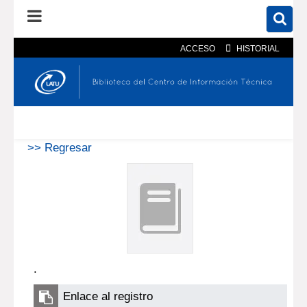
ACCESO
HISTORIAL
En el catálogo
En el sitio
Búsqueda avanzada
>> Regresar
.
Enlace al registro