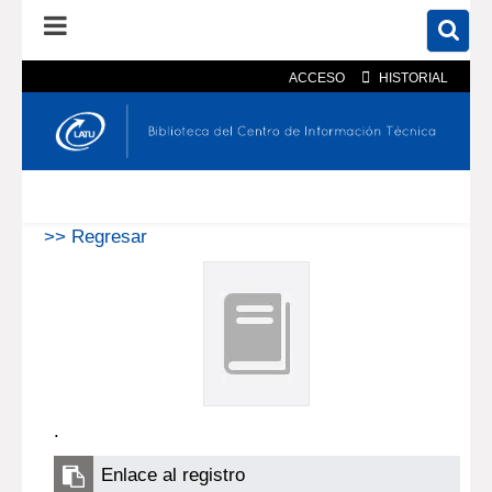
ACCESO
HISTORIAL
En el catálogo
En el sitio
Búsqueda avanzada
>> Regresar
.
Enlace al registro