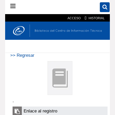
ACCESO
HISTORIAL
En el catálogo
En el sitio
Búsqueda avanzada
>> Regresar
.
Enlace al registro