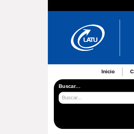
Inicio
C
Buscar...