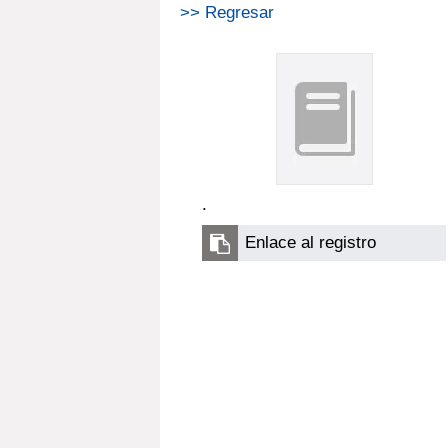
>> Regresar
.
Enlace al registro