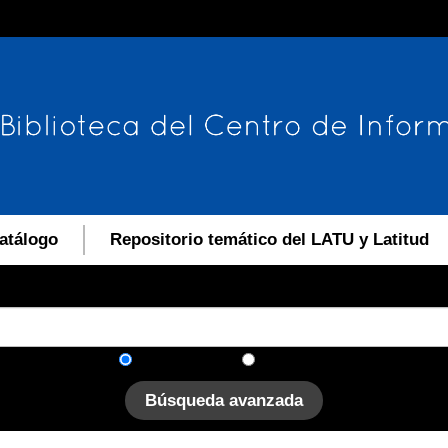
atálogo
Repositorio temático del LATU y Latitud
En el catálogo
En el sitio
Búsqueda avanzada