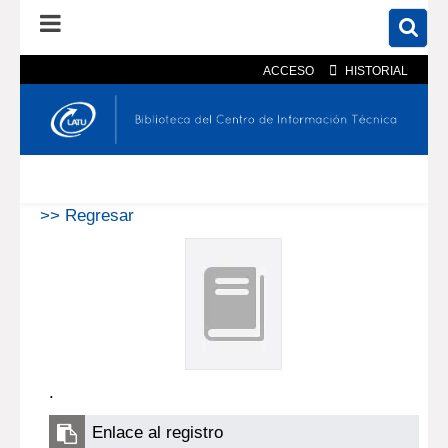
ACCESO
HISTORIAL
En el catálogo
En el sitio
Búsqueda avanzada
>> Regresar
.
Enlace al registro