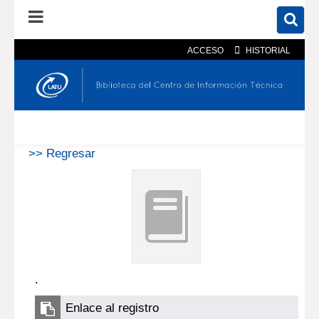
ACCESO
HISTORIAL
En el catálogo
En el sitio
Búsqueda avanzada
>> Regresar
.
Enlace al registro