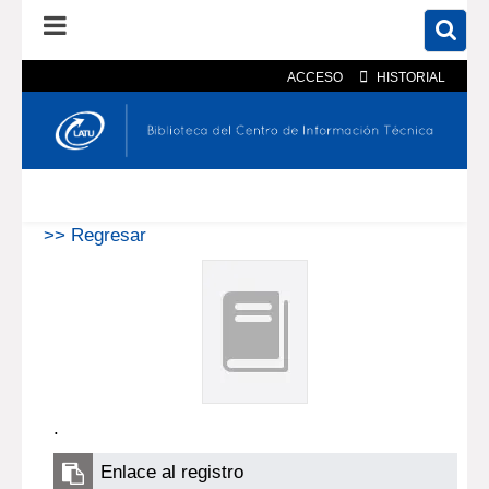
ACCESO
HISTORIAL
En el catálogo
En el sitio
Búsqueda avanzada
>> Regresar
.
Enlace al registro