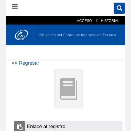
ACCESO
HISTORIAL
En el catálogo
En el sitio
Búsqueda avanzada
>> Regresar
.
Enlace al registro