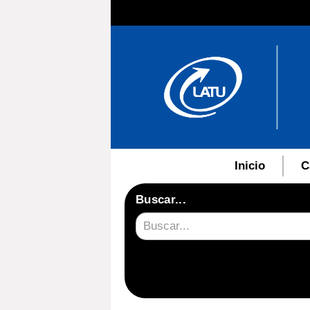
Inicio
C
Buscar...