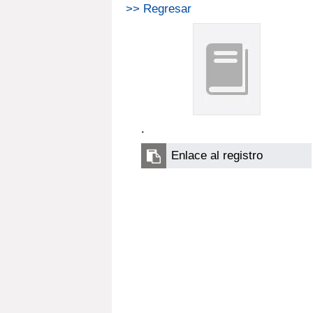
>> Regresar
.
Enlace al registro