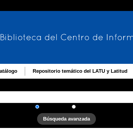
atálogo
Repositorio temático del LATU y Latitud
En el catálogo
En el sitio
Búsqueda avanzada