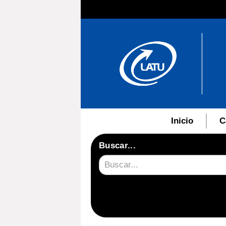
Inicio
C
Buscar...