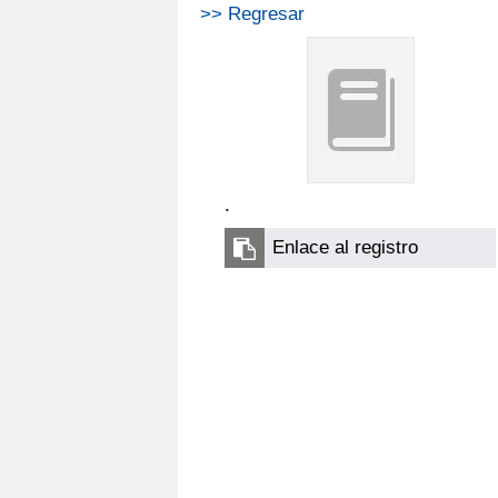
>> Regresar
.
Enlace al registro