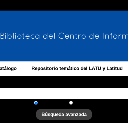
atálogo
Repositorio temático del LATU y Latitud
En el catálogo
En el sitio
Búsqueda avanzada