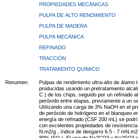
PROPIEDADES MECÁNICAS
PULPA DE ALTO RENDIMIENTO
PULPA DE MADERA
PULPA MECÁNICA
REFINADO
TRACCIÓN
TRATAMIENTO QUÍMICO
Resumen:
Pulpas de rendimiento ultra-alto de álamo 
producidas usando un pretratamiento alcal
C ) de los chips, seguido por un refinado 
peróxido entre etapas, previamente a un s
Utilizando una carga de 3% NaOH en el pre
de peróxido de hidrógeno en el blanqueo en
energía de refinado (CSF 200 mL) se podría
con excelentes propiedades de resistencia (
N.m2/g , índice de desgarro 6.5 - 7 mN.m2/
80% ISO ). El uso de Na2CO3 y Na2SO3 en 