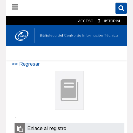
ACCESO
HISTORIAL
En el catálogo
En el sitio
Búsqueda avanzada
>> Regresar
.
Enlace al registro