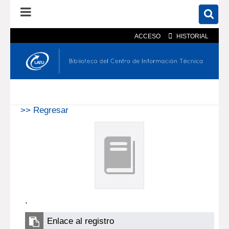
ACCESO
HISTORIAL
En el catálogo
En el sitio
Búsqueda avanzada
>> Regresar
.
Enlace al registro