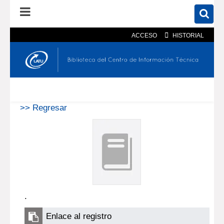
ACCESO
HISTORIAL
En el catálogo
En el sitio
Búsqueda avanzada
>> Regresar
.
Enlace al registro