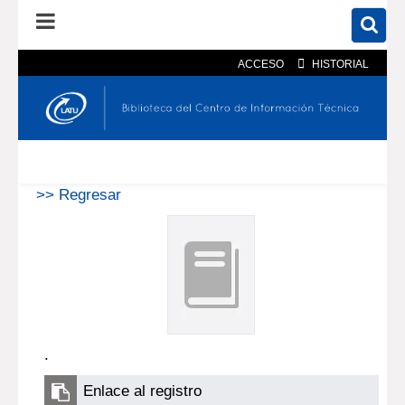
ACCESO
HISTORIAL
En el catálogo
En el sitio
Búsqueda avanzada
>> Regresar
.
Enlace al registro