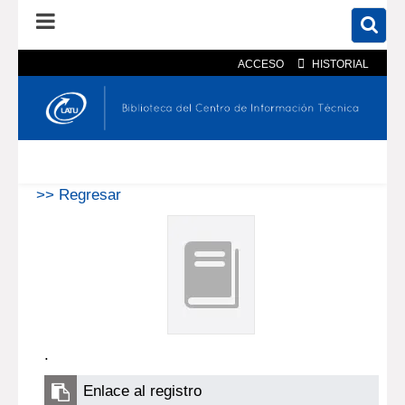
ACCESO
HISTORIAL
En el catálogo
En el sitio
Búsqueda avanzada
>> Regresar
.
Enlace al registro