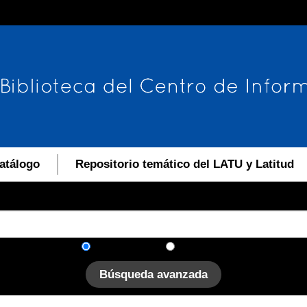
atálogo
Repositorio temático del LATU y Latitud
En el catálogo
En el sitio
Búsqueda avanzada