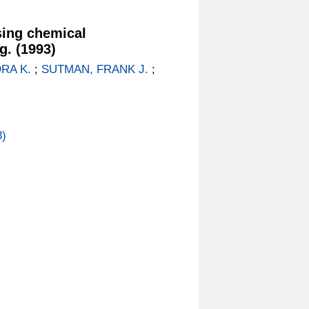
sing chemical
g. (1993)
RA K.
;
SUTMAN, FRANK J.
;
3)