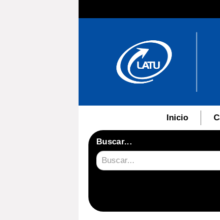
Inicio
C
Buscar...