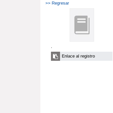
>> Regresar
.
Enlace al registro