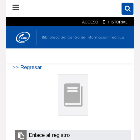
ACCESO
HISTORIAL
En el catálogo
En el sitio
Búsqueda avanzada
>> Regresar
.
Enlace al registro