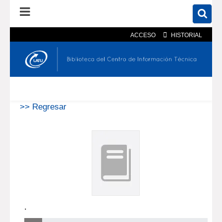
ACCESO
HISTORIAL
En el catálogo
En el sitio
Búsqueda avanzada
>> Regresar
.