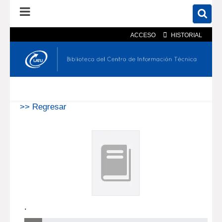
ACCESO
HISTORIAL
En el catálogo
En el sitio
Búsqueda avanzada
>> Regresar
.