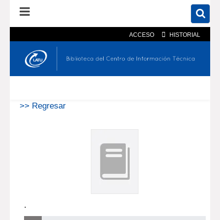
ACCESO
HISTORIAL
En el catálogo
En el sitio
Búsqueda avanzada
>> Regresar
.